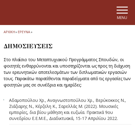
Skip to main navigation
Skip to main content
Skip to page footer
MENU
ΑΡΧΙΚΗ
»
ΕΡΕΥΝΑ
»
ΔΗΜΟΣΙΕΥΣΕΙΣ
Στο πλαίσιο του Μεταπτυχιακού Προγράμματος Σπουδών, οι
φοιτητές ενθαρρύνονται και υποστηρίζονται ως προς τη διάχυση
των ερευνητικών αποτελεσμάτων των διπλωματικών εργασιών
τους. Παρακάτω παρατίθενται παραδείγματα από τις εργασίες των
φοιτητών μας σε συνέδρια και ημερίδες:
Αδαμοπούλου Χρ., Αναγνωστοπούλου Χρ., Βερύκοκκος Ν.,
Ζιάζιαρης Ν., Κέρζελη Κ., Σαρελλάς Μ. (2022). Μουσικές
εμπειρίες, δια βίου μάθηση και ευζωία. Πρακτικά 9ου
συνεδρίου Ε.Ε.Μ.Ε., Διαδικτυακά, 15-17 Απριλίου 2022.