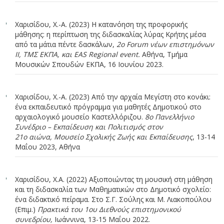
Χαρισίδου, Χ.-Α. (2023) Η κατανόηση της προφορικής
μάθησης: η περίπτωση της διδασκαλίας λύρας Κρήτης μέσα
από τα μάτια πέντε δασκάλων,
2ο Forum νέων επιστημόνων
ΙΙ, ΤΜΣ ΕΚΠΑ, και EAS Regional event.
Αθήνα, Τμήμα
Μουσικών Σπουδών ΕΚΠΑ, 16 Ιουνίου 2023.
Χαρισίδου, Χ.-Α. (2023) Από την αρχαία Μεγίστη στο κονάκι:
ένα εκπαιδευτικό πρόγραμμα για μαθητές Δημοτικού στο
αρχαιολογικό μουσείο Καστελλόριζου.
8ο Πανελλήνιο
Συνέδριο – Εκπαίδευση και Πολιτισμός στον
21ο αιώνα, Μουσείο Σχολικής Ζωής και Εκπαίδευσης
, 13-14
Μαΐου 2023, Αθήνα
Χαρισίδου, Χ.Α. (2022) Αξιοποιώντας τη μουσική στη μάθηση
και τη διδασκαλία των Μαθηματικών στο Δημοτικό σχολείο:
ένα διδακτικό πείραμα. Στο Σ.Γ. Σούλης και Μ. Λιακοπούλου
(Επιμ.)
Πρακτικά του 1ου Διεθνούς επιστημονικού
συνεδρίου,
Ιωάννινα, 13-15 Μαΐου 2022.