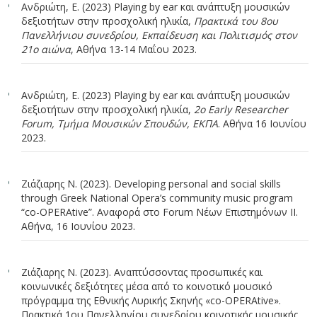
Ανδριώτη, Ε. (2023) Playing by ear και ανάπτυξη μουσικών
δεξιοτήτων στην προσχολική ηλικία,
Πρακτικά του 8ου
Πανελλήνιου συνεδρίου, Εκπαίδευση και Πολιτισμός στον
21ο αιώνα
, Αθήνα 13-14 Μαΐου 2023.
Ανδριώτη, Ε. (2023) Playing by ear και ανάπτυξη μουσικών
δεξιοτήτων στην προσχολική ηλικία,
2ο Early Researcher
Forum, Τμήμα Μουσικών Σπουδών, ΕΚΠΑ
. Αθήνα 16 Iουνίου
2023.
Ζιάζιαρης Ν. (2023). Developing personal and social skills
through Greek National Opera’s community music program
“co-OPERAtive”. Αναφορά στο Forum Νέων Επιστημόνων ΙΙ.
Αθήνα, 16 Ιουνίου 2023.
Ζιάζιαρης Ν. (2023). Αναπτύσσοντας προσωπικές και
κοινωνικές δεξιότητες μέσα από το κοινοτικό μουσικό
πρόγραμμα της Εθνικής Λυρικής Σκηνής «co-OPERAtive».
Πρακτικά 1ου Πανελληνίου συνεδρίου κοινοτικής μουσικής,